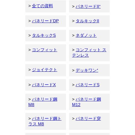
>
全ての資料
>
パネリードII⁺
>
パネリードDP
>
タルキックII
>
タルキックS
>
ネダノット
>
コンフィット
>
コンフィット ス
テンレス
>
ジョイテクト
>
デッキワン⁺
>
パネリードX
>
パネリードS
>
パネリード鋼
>
パネリード鋼
M8
M12
>
パネリード鋼ト
>
パネリード穿
ラス M8