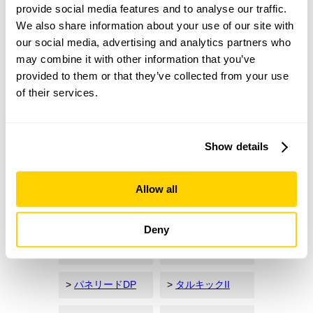
あなたの知らない
provide social media features and to analyse our traffic.
タルキックSの世界
We also share information about your use of our site with
our social media, advertising and analytics partners who
may combine it with other information that you’ve
provided to them or that they’ve collected from your use
of their services.
タルキックS 製品ページ
シネジック株式会社 ウェブサイト
Show details
Allow all
カテゴリ
Deny
>
全ての資料
>
パネリードII⁺
>
パネリードDP
>
タルキックII